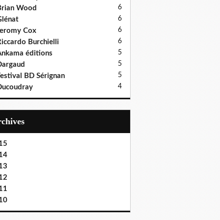
6
Brian Wood
6
lénat
6
Jeromy Cox
6
iccardo Burchielli
5
nkama éditions
5
Dargaud
5
estival BD Sérignan
4
Ducoudray
Archives
15
14
13
12
11
10