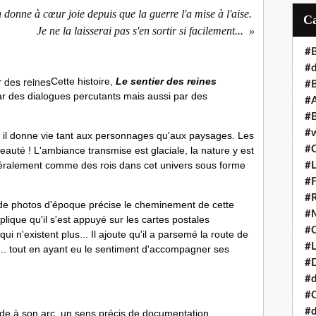
n donne à c
œur
joie depuis que la guerre l'a mise à l'aise.
Je ne la laisserai pas s'en sortir si facilement...
»
#B
#
Cette histoire,
Le sentier des reines
#B
par des dialogues percutants mais aussi par des
#A
#B
#
s, il donne vie tant aux personnages qu'aux paysages. Les
#C
eauté ! L'ambiance transmise est glaciale, la nature y est
téralement comme des rois dans cet univers sous forme
#L
#F
#R
et de photos d'époque précise le cheminement de cette
#
plique qu'il s'est appuyé sur les cartes postales
#
i n'existent plus... Il ajoute qu'il a parsemé la route de
#
... tout en ayant eu le sentiment d'accompagner ses
#D
#d
#
#d
rde à son arc, un sens précis de documentation