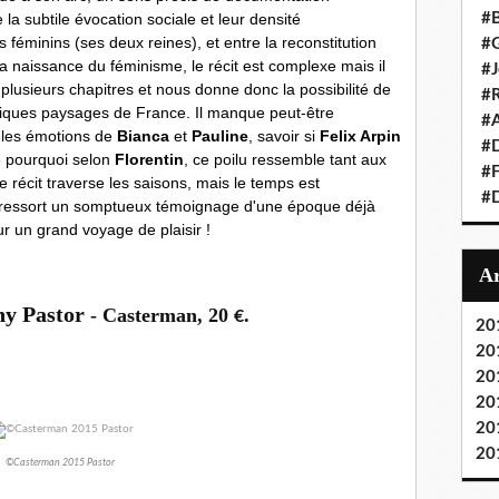
#
la subtile évocation sociale et leur densité
éminins (ses deux reines), et entre la reconstitution
#G
a naissance du féminisme, le récit est complexe mais il
#
 plusieurs chapitres et nous donne donc la possibilité de
#R
ifiques paysages de France. Il manque peut-être
#A
 les émotions de
Bianca
et
Pauline
, savoir si
Felix Arpin
#
e pourquoi
selon
Florentin
,
ce poilu ressemble tant aux
#F
e récit traverse les saisons, mais le temps est
#
 ressort
un somptueux témoignage
d'une époque déjà
r un grand voyage de plaisir !
y Pastor
-
Casterman, 20
.
€
20
20
20
20
20
20
©Casterman 2015 Pastor