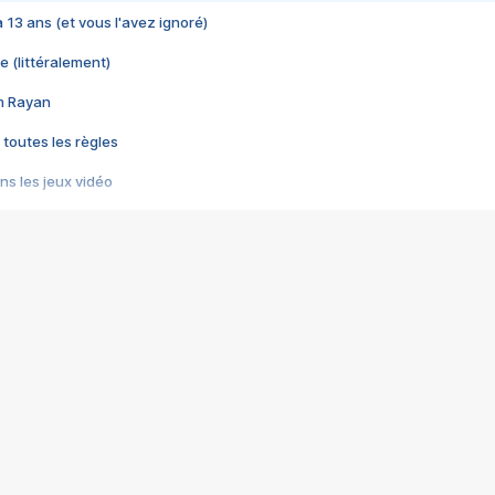
 a 13 ans (et vous l'avez ignoré)
e (littéralement)
im Rayan
 toutes les règles
s les jeux vidéo
us choquant de Rockstar ? - Le scandale BULLY
e plus moche de Steam
du RÊVE tourne au CAUCHEMAR
pendant 8 heures
it… à tort
umiliés par un jeu vidéo
ire - Final Fantasy 8