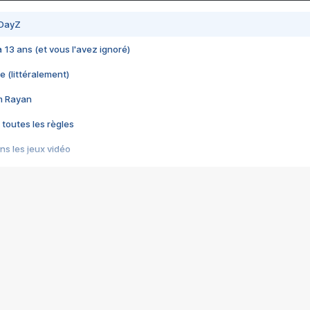
 DayZ
 a 13 ans (et vous l'avez ignoré)
e (littéralement)
im Rayan
 toutes les règles
s les jeux vidéo
us choquant de Rockstar ? - Le scandale BULLY
e plus moche de Steam
du RÊVE tourne au CAUCHEMAR
pendant 8 heures
it… à tort
umiliés par un jeu vidéo