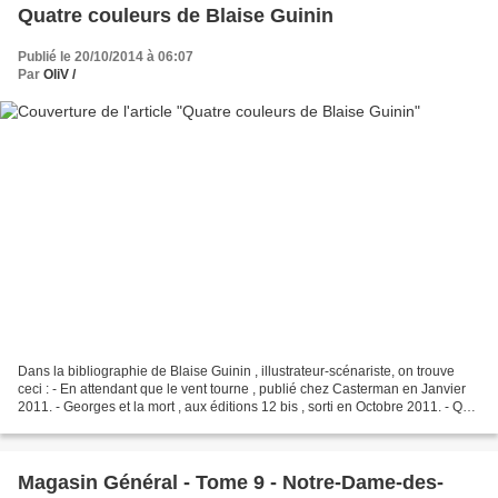
Quatre couleurs de Blaise Guinin
Publié le 20/10/2014 à 06:07
Par
OliV /
Dans la bibliographie de Blaise Guinin , illustrateur-scénariste, on trouve
ceci : - En attendant que le vent tourne , publié chez Casterman en Janvier
2011. - Georges et la mort , aux éditions 12 bis , sorti en Octobre 2011. - Qu
a tre cou leurs , paru...
Magasin Général - Tome 9 - Notre-Dame-des-