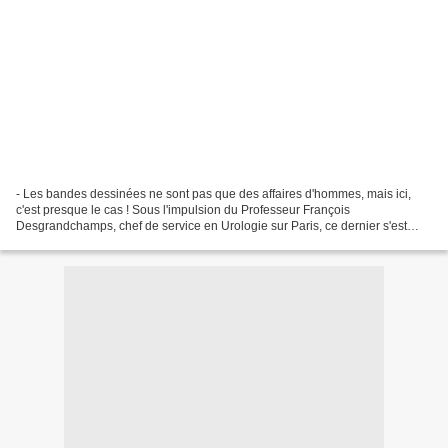
- Les bandes dessinées ne sont pas que des affaires d'hommes, mais ici,
c'est presque le cas ! Sous l'impulsion du Professeur François
Desgrandchamps, chef de service en Urologie sur Paris, ce dernier s'est
accompagné d'un trio d'auteurs masculin (Jean-Louis...