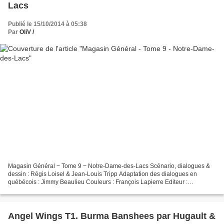
Lacs
Publié le 15/10/2014 à 05:38
Par
OliV /
Magasin Général ~ Tome 9 ~ Notre-Dame-des-Lacs Scénario, dialogues &
dessin : Régis Loisel & Jean-Louis Tripp Adaptation des dialogues en
québécois : Jimmy Beaulieu Couleurs : François Lapierre Editeur :
Casterman Date de parution : Octobre 2014 ©Casterman...
Angel Wings T1. Burma Banshees par Hugault &