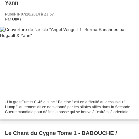
Yann
Publié le 07/10/2014 à 23:57
Par
OliV /
- Un gros Curtiss C-46 dit une " Baleine " est en difficulté au dessus du "
Hump ", autrement dit ce nom donné par les pilotes alliés dans la Seconde
Guerre mondiale pour définir la bosse qui se trouve à l'extrémité orientale
des montagnes Himalayennes....
Le Chant du Cygne Tome 1 - BABOUCHE /