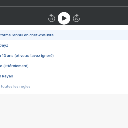
nsformé l’ennui en chef-d’œuvre
 DayZ
 a 13 ans (et vous l'avez ignoré)
e (littéralement)
im Rayan
 toutes les règles
s les jeux vidéo
us choquant de Rockstar ? - Le scandale BULLY
e plus moche de Steam
du RÊVE tourne au CAUCHEMAR