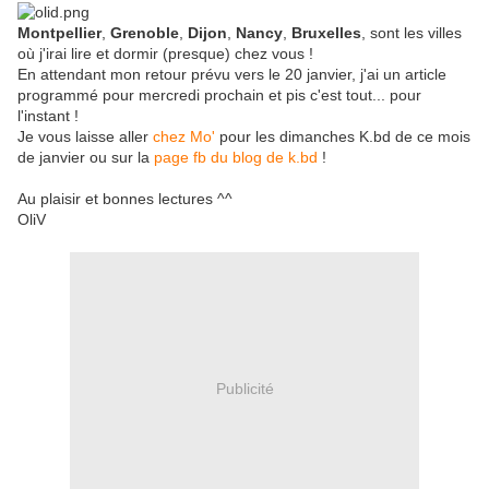
Montpellier
,
Grenoble
,
Dijon
,
Nancy
,
Bruxelles
, sont les villes
où j'irai lire et dormir (presque) chez vous !
En attendant mon retour prévu vers le 20 janvier, j'ai un arti
cle
programmé pour mercredi prochain et pis c'est tout... pour
l'instant !
Je vous laisse aller
chez Mo'
pour les dimanches K.bd de ce mois
de janvier ou sur la
page fb du blog de k.bd
!
Au plaisir et bonnes lectures ^^
OliV
Publicité