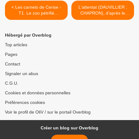
< Les carnets de Cerise -
L'attentat (DAUVILLIER ;
T1. Le zoo pétrifié
CHAPRON), d'après le
(Chamblain &amp; Neyret)
roman de Yasmina
KHADRA >
Hébergé par Overblog
Top articles
Pages
Contact
Signaler un abus
C.G.U.
Cookies et données personnelles
Préférences cookies
Voir le profil de OliV / sur le portail Overblog
Créer un blog sur Overblog