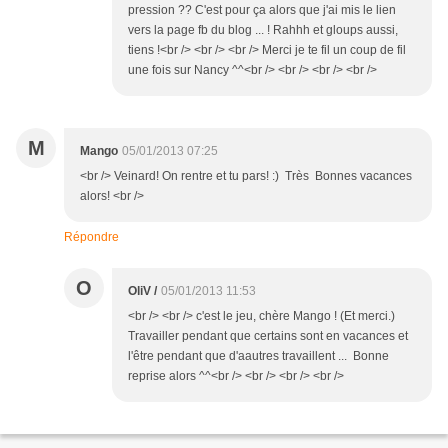
pression ?? C'est pour ça alors que j'ai mis le lien
vers la page fb du blog ... ! Rahhh et gloups aussi,
tiens !<br /> <br /> <br /> Merci je te fil un coup de fil
une fois sur Nancy ^^<br /> <br /> <br /> <br />
M
Mango
05/01/2013 07:25
<br /> Veinard! On rentre et tu pars! :) Très Bonnes vacances
alors! <br />
Répondre
O
OliV /
05/01/2013 11:53
<br /> <br /> c'est le jeu, chère Mango ! (Et merci.)
Travailler pendant que certains sont en vacances et
l'être pendant que d'aautres travaillent ... Bonne
reprise alors ^^<br /> <br /> <br /> <br />