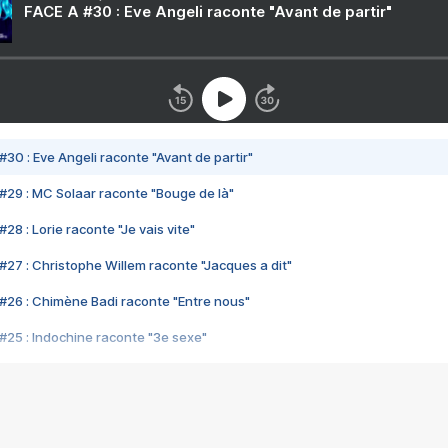
FACE A #30 : Eve Angeli raconte "Avant de partir"
#30 : Eve Angeli raconte "Avant de partir"
#29 : MC Solaar raconte "Bouge de là"
28 : Lorie raconte "Je vais vite"
#27 : Christophe Willem raconte "Jacques a dit"
#26 : Chimène Badi raconte "Entre nous"
#25 : Indochine raconte "3e sexe"
#24 : Zaho raconte "C'est chelou"
#23 : Patrick Bruel raconte "Au café des délices"
#22 : Kyo raconte "Le chemin"