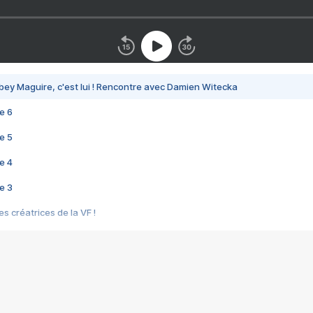
bey Maguire, c'est lui ! Rencontre avec Damien Witecka
e 6
e 5
e 4
e 3
s créatrices de la VF !
e 2
e 1
e Mektoub My Love arrive enfin ! Rencontre avec Shaïn Boumedine et Sal