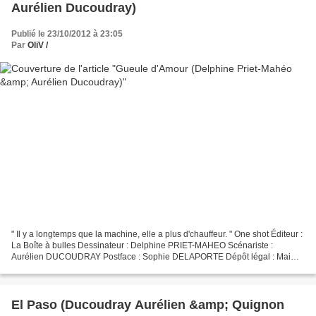
Aurélien Ducoudray)
Publié le 23/10/2012 à 23:05
Par
OliV /
" Il y a longtemps que la machine, elle a plus d'chauffeur. " One shot Éditeur :
La Boîte à bulles Dessinateur : Delphine PRIET-MAHEO Scénariste :
Aurélien DUCOUDRAY Postface : Sophie DELAPORTE Dépôt légal : Mai
2012 ©La boîte à bulles • 2012 • Priet-Mahéo/Ducoudray...
El Paso (Ducoudray Aurélien &amp; Quignon