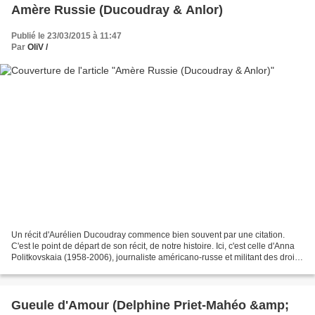
Amère Russie (Ducoudray & Anlor)
Publié le 23/03/2015 à 11:47
Par
OliV /
Un récit d'Aurélien Ducoudray commence bien souvent par une citation.
C'est le point de départ de son récit, de notre histoire. Ici, c'est celle d'Anna
Politkovskaia (1958-2006), journaliste américano-russe et militant des droits
de l'homme. Je cite :...
Gueule d'Amour (Delphine Priet-Mahéo &amp;