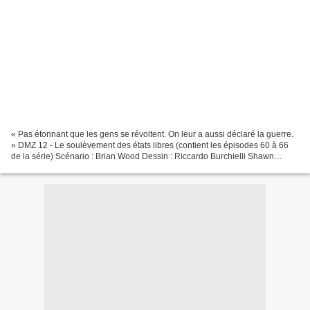
« Pas étonnant que les gens se révoltent. On leur a aussi déclaré la guerre.
» DMZ 12 - Le soulèvement des états libres (contient les épisodes 60 à 66
de la série) Scénario : Brian Wood Dessin : Riccardo Burchielli Shawn
Martinbrough Couleur : Jeromy...