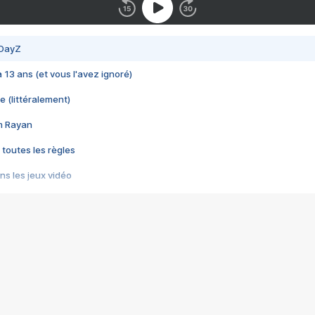
 DayZ
 a 13 ans (et vous l'avez ignoré)
e (littéralement)
im Rayan
 toutes les règles
s les jeux vidéo
us choquant de Rockstar ? - Le scandale BULLY
e plus moche de Steam
du RÊVE tourne au CAUCHEMAR
pendant 8 heures
it… à tort