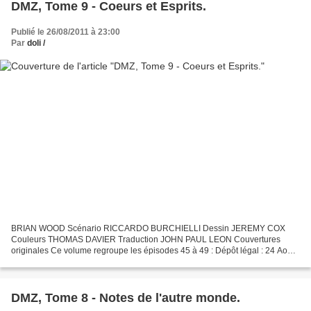
DMZ, Tome 9 - Coeurs et Esprits.
Publié le 26/08/2011 à 23:00
Par
doli /
BRIAN WOOD Scénario RICCARDO BURCHIELLI Dessin JEREMY COX
Couleurs THOMAS DAVIER Traduction JOHN PAUL LEON Couvertures
originales Ce volume regroupe les épisodes 45 à 49 : Dépôt légal : 24 Août
2011 Quatrième de couverture : "Les habitants de cette cité...
DMZ, Tome 8 - Notes de l'autre monde.