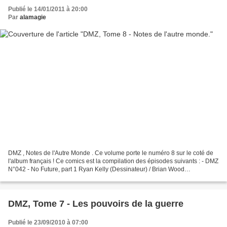
Publié le 14/01/2011 à 20:00
Par
alamagie
DMZ , Notes de l'Autre Monde . Ce volume porte le numéro 8 sur le coté de
l'album français ! Ce comics est la compilation des épisodes suivants : - DMZ
N°042 - No Future, part 1 Ryan Kelly (Dessinateur) / Brian Wood
(Scénariste) / Jeromy Cox (Coloriste)...
DMZ, Tome 7 - Les pouvoirs de la guerre
Publié le 23/09/2010 à 07:00