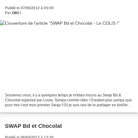
Publié le 07/06/2012 à 05:00
Par
OliV /
Souvenez vous, il y a quelques temps je m'étais inscris au Swap Bd &
Chocolat organisé par Loula. Sympa comme idée ! D'autant plus sympa que
pour moi c'est mon premier Swap !! Et je suis ravi de le partager en binôme
avec XL . Avant de vous montrer les...
SWAP Bd et Chocolat
Publié le 06/04/2012 à 13:20