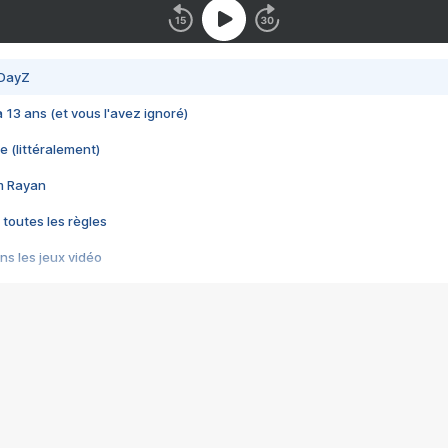
 DayZ
 a 13 ans (et vous l'avez ignoré)
e (littéralement)
im Rayan
 toutes les règles
s les jeux vidéo
us choquant de Rockstar ? - Le scandale BULLY
e plus moche de Steam
du RÊVE tourne au CAUCHEMAR
pendant 8 heures
it… à tort